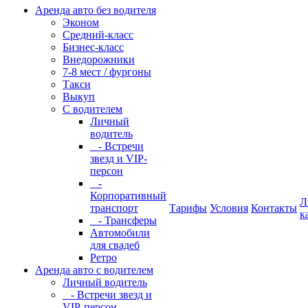
Аренда авто без водителя
Эконом
Средний-класс
Бизнес-класс
Внедорожники
7-8 мест / фургоны
Такси
Выкуп
С водителем
Личный
водитель
- Встречи
звезд и VIP-
персон
-
Корпоративный
Л
транспорт
Тарифы
Условия
Контакты
к
- Трансферы
Автомобили
для свадеб
Ретро
Аренда авто с водителем
Личный водитель
- Встречи звезд и
VIP-персон