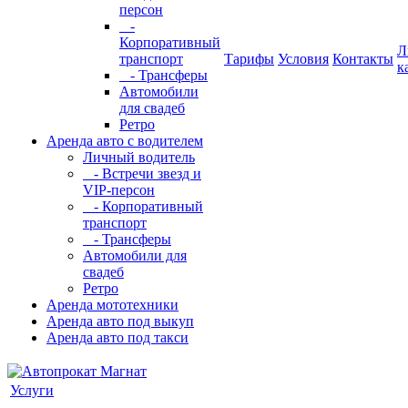
персон
-
Корпоративный
Л
транспорт
Тарифы
Условия
Контакты
к
- Трансферы
Автомобили
для свадеб
Ретро
Аренда авто с водителем
Личный водитель
- Встречи звезд и
VIP-персон
- Корпоративный
транспорт
- Трансферы
Автомобили для
свадеб
Ретро
Аренда мототехники
Аренда авто под выкуп
Аренда авто под такси
Услуги